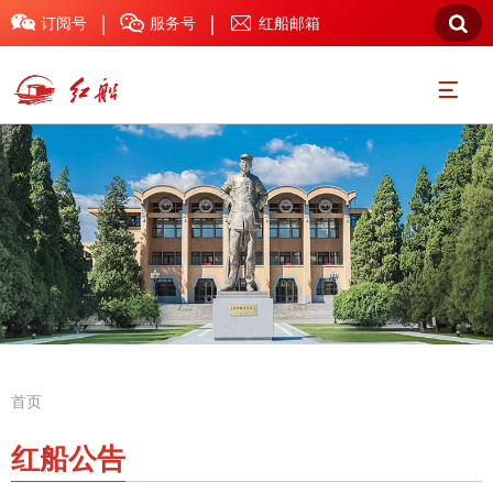
|
|



订阅号
服务号
红船邮箱

首页
红船公告