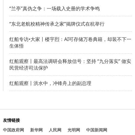
“兰亭”真伪之争：一场载入史册的学术争鸣
“东北老航校精神传承之家”揭牌仪式在杭举行
红船专访•大家丨楼宇烈：AI可存储万卷典籍，却装不下一
生体悟
红船观察丨最高法调研会释放信号：坚持 “九分落实” 做实
民营经济司法保护
红船观察丨洪水中，冲锋舟上的副总理
友情链接
中国政府网
新华网
人民网
光明网
中国新闻网