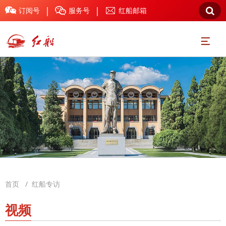
|
|



订阅号
服务号
红船邮箱

首页
/
红船专访
视频