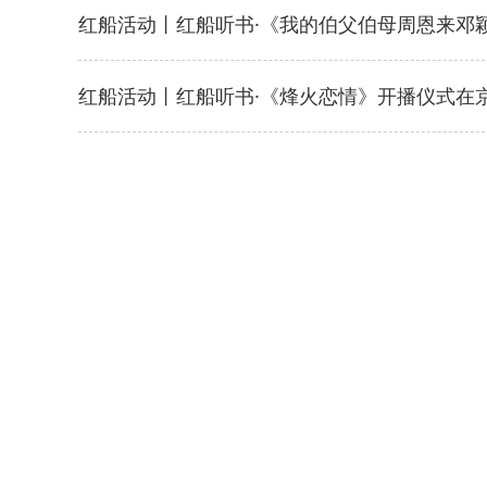
红船活动丨红船听书·《我的伯父伯母周恩来邓
红船活动丨红船听书·《烽火恋情》开播仪式在