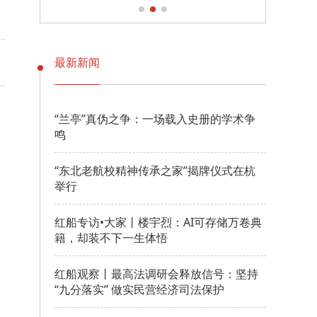
最新新闻
“兰亭”真伪之争：一场载入史册的学术争
鸣
“东北老航校精神传承之家”揭牌仪式在杭
举行
红船专访•大家丨楼宇烈：AI可存储万卷典
籍，却装不下一生体悟
红船观察丨最高法调研会释放信号：坚持
“九分落实” 做实民营经济司法保护