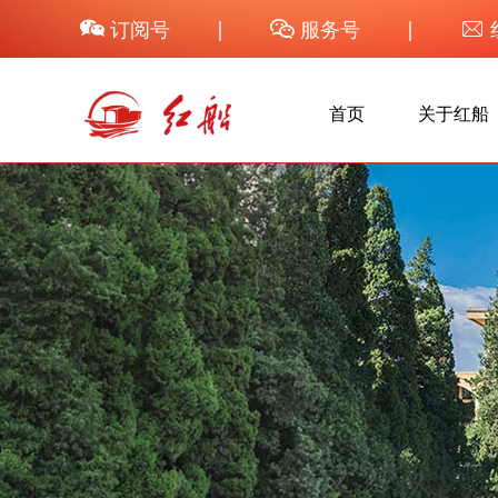
订阅号
|
服务号
|



首页
关于红船