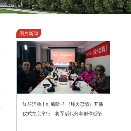
图片新闻
战友
红船活动丨红船听书·《烽火恋情》开播
红船活
仪式在京举行，将军后代分享创作感悟
恩来邓