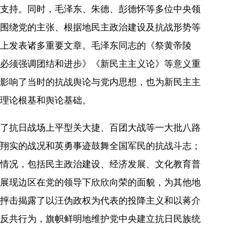
支持。同时，毛泽东、朱德、彭德怀等多位中央领
围绕党的主张、根据地民主政治建设及抗战形势等
上发表诸多重要文章。毛泽东同志的《祭黄帝陵
必须强调团结和进步》《新民主主义论》等意义重
影响了当时的抗战舆论与党内思想，也为新民主主
理论根基和舆论基础。
了抗日战场上平型关大捷、百团大战等一大批八路
翔实的战况和英勇事迹鼓舞全国军民的抗战斗志；
情况，包括民主政治建设、经济发展、文化教育普
展现边区在党的领导下欣欣向荣的面貌，为其他地
抨击揭露了以汪伪政权为代表的投降主义和以蒋介
反共行为，旗帜鲜明地维护党中央建立抗日民族统