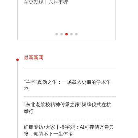
军史发现丨六座丰碑
伟大征
转折
最新新闻
“兰亭”真伪之争：一场载入史册的学术争
鸣
“东北老航校精神传承之家”揭牌仪式在杭
举行
红船专访•大家丨楼宇烈：AI可存储万卷典
籍，却装不下一生体悟