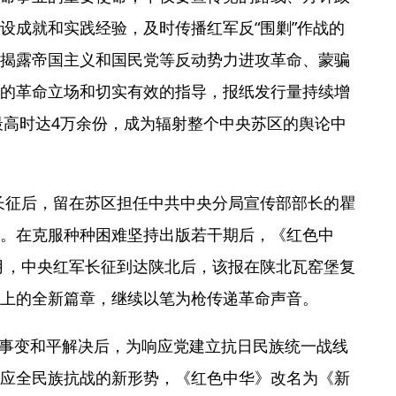
设成就和实践经验，及时传播红军反“围剿”作战的
揭露帝国主义和国民党等反动势力进攻革命、蒙骗
的革命立场和切实有效的指导，报纸发行量持续增
至最高时达4万余份，成为辐射整个中央苏区的舆论中
红军长征后，留在苏区担任中共中央分局宣传部部长的瞿
。在克服种种困难坚持出版若干期后，《红色中
11月，中央红军长征到达陕北后，该报在陕北瓦窑堡复
上的全新篇章，继续以笔为枪传递革命声音。
，西安事变和平解决后，为响应党建立抗日民族统一战线
应全民族抗战的新形势，《红色中华》改名为《新