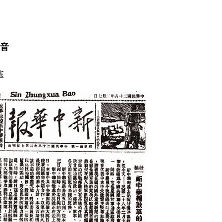
无扰督查”、创新“督帮结
在战火淬炼中学会打胜仗
负—— 加强督导不能只
态新观察·为基层减负赋
音
鑫