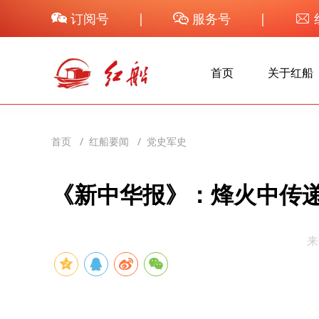
订阅号
|
服务号
|



首页
关于红船
首页
/
红船要闻
/
党史军史
《新中华报》：烽火中传
来