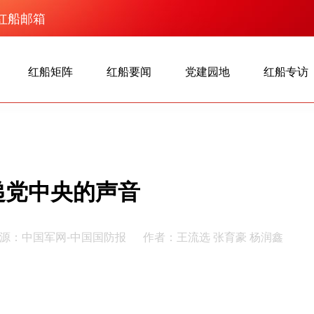
红船邮箱
红船矩阵
红船要闻
党建园地
红船专访
递党中央的声音
源：中国军网-中国国防报
作者：王流选 张育豪 杨润鑫