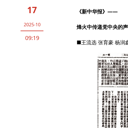
军史瞬间丨人民空军从这里起飞
湖南郴州落实“
17
合”，为基层减
《新中华报》——
督不导（干部状
2025-10
烽火中传递党中央的声
能）
09:19
■王流选 张育豪 杨润