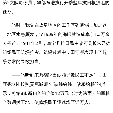
第2支队司令员，率部东进执行开辟盐阜抗日根据地的
任务。
当时，我党在盐阜地区的工作基础薄弱，加之这
一地区水患频发，仅1939年的海啸就造成阜宁1.3万余
人罹难。1941年2月，阜宁县抗日民主政府县长宋乃德
组织民工筑堤抗灾。筑堤过程中，田守尧表现出了超
乎寻常的果敢担当。
——当听到宋乃德说因缺粮导致民工不足时，田
守尧立即按照黄克诚师长“缺钱给钱、缺粮给粮”的指
示，将第8旅新购入的价值12万元（时为法币）的军粮
全数调拨工地，使修堤民工迅速增至近万人。