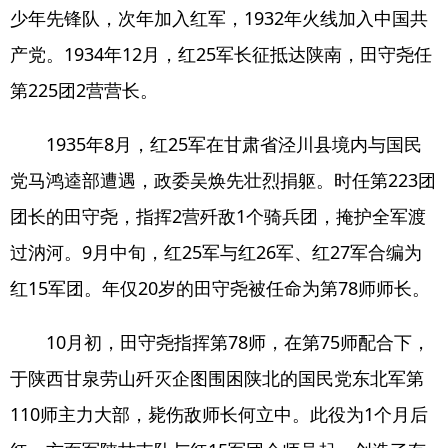
少年先锋队，次年加入红军，1932年火线加入中国共
产党。1934年12月，红25军长征抵达陕南，田守尧任
第225团2营营长。
1935年8月，红25军在甘肃省泾川县境内与国民
党马鸿逵部遭遇，政委吴焕先壮烈捐躯。时任第223团
团长的田守尧，指挥2营歼敌1个骑兵团，掩护全军渡
过汭河。9月中旬，红25军与红26军、红27军合编为
红15军团。年仅20岁的田守尧被任命为第78师师长。
10月初，田守尧指挥第78师，在第75师配合下，
于陕西甘泉劳山歼灭企图围困陕北的国民党东北军第
110师主力大部，毙伤敌师长何立中。此役为1个月后