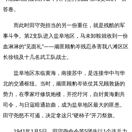
答卷。
而此时田守尧担当的另一份重任，就是残酷的军
事斗争。第2支队进入盐阜地区，马未卸鞍就收到一份
血淋淋的“见面礼”——顽匪顾豹岑残忍杀害我八滩区区
长徐锐及十几名武工队战士。
盐阜地区东临黄海，南接苏中，是连接华中与华
北的交通枢纽。当时，顽匪顾豹岑依仗其兄顾敦扬的
势力，在季家圩修筑炮楼，开挖圩河，自封黄海剿共
司令，与日寇暗通款曲，成为盐阜地区最大的匪患。
田守尧怒不可遏，决定拿这只“硬柿子”开刀祭旗。
1941年1月5日，田守尧命令第5团先以1个连兵力