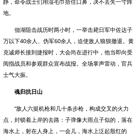
静，命令战士们用湿毛巾捂住口鼻，决不丢失一寸阵
地。
佃湖阻击战历时两小时，一举击毙日军中佐达子
万以下40余人、伪军60余人，迫使敌人狼狈撤退。黄
克诚师长接到捷报时，大会尚在进行中，他当即向受
阅指战员和参观群众宣布战报。全场掌声雷动，官兵
士气大振。
魂归抗日山
“敌人六挺机枪和几十条步枪，构成交叉的火力
点，封锁着上岸的去路：子弹像大雨点子似的，落在
海水上，射在人身上，一会儿，海水上泛起殷红的