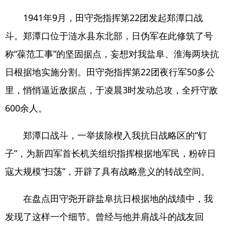
1941年9月，田守尧指挥第22团发起郑潭口战
斗。郑潭口位于涟水县东北部，日伪军在此修筑了号
称“葆范工事”的坚固据点，妄想对我盐阜、淮海两块抗
日根据地实施分割。田守尧指挥第22团夜行军50多公
里，悄悄逼近敌据点，于凌晨3时发动总攻，全歼守敌
600余人。
郑潭口战斗，一举拔除楔入我抗日战略区的“钉
子”，为新四军首长机关组织指挥根据地军民，粉碎日
寇大规模“扫荡”，开辟了具有战略意义的转战空间。
在盘点田守尧开辟盐阜抗日根据地的战绩中，我
发现了这样一个细节。曾经与他并肩战斗的战友回