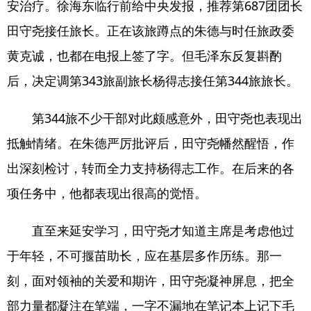
安治疗。徐海东临行前给中央发报，推荐第687团团长
田守尧接任旅长。正在该旅蹲点的朱德与时任旅政委
黄克诚，也都在电报上签了字。但毛泽东反复斟酌
后，决定调第343旅副旅长杨得志接任第344旅旅长。
第344旅不少干部对此颇感意外，田守尧也表现出
抵触情绪。在朱德严厉批评后，田守尧幡然醒悟，作
出深刻检讨，转而全力支持杨得志工作。在后来的各
项任务中，他都表现出很高的觉悟。
直至来延安学习，田守尧才知道主席是考虑他过
于年轻，不可揠苗助长，应在基层多作历练。那一
刻，面对领袖的关爱和期许，田守尧凝神屏息，把全
部力量都凝注在笔端，一字不漏地在笔记本上记下毛