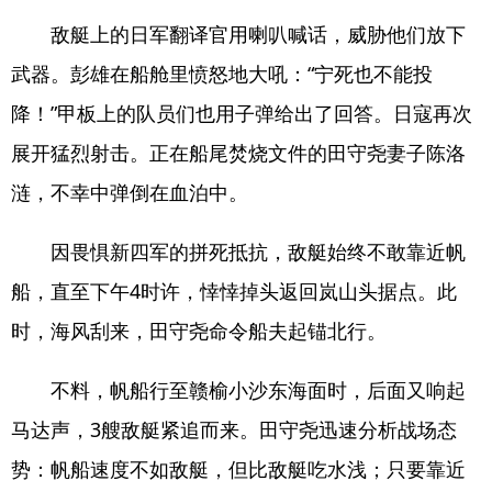
敌艇上的日军翻译官用喇叭喊话，威胁他们放下
武器。彭雄在船舱里愤怒地大吼：“宁死也不能投
降！”甲板上的队员们也用子弹给出了回答。日寇再次
展开猛烈射击。正在船尾焚烧文件的田守尧妻子陈洛
涟，不幸中弹倒在血泊中。
因畏惧新四军的拼死抵抗，敌艇始终不敢靠近帆
船，直至下午4时许，悻悻掉头返回岚山头据点。此
时，海风刮来，田守尧命令船夫起锚北行。
不料，帆船行至赣榆小沙东海面时，后面又响起
马达声，3艘敌艇紧追而来。田守尧迅速分析战场态
势：帆船速度不如敌艇，但比敌艇吃水浅；只要靠近