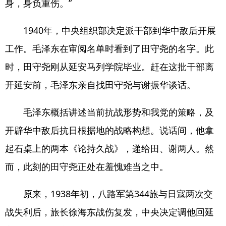
身，身负重伤。”
1940年，中央组织部决定派干部到华中敌后开展
工作。毛泽东在审阅名单时看到了田守尧的名字。此
时，田守尧刚从延安马列学院毕业。赶在这批干部离
开延安前，毛泽东亲自找田守尧与谢振华谈话。
毛泽东概括讲述当前抗战形势和我党的策略，及
开辟华中敌后抗日根据地的战略构想。说话间，他拿
起石桌上的两本《论持久战》，递给田、谢两人。然
而，此刻的田守尧正处在羞愧难当之中。
原来，1938年初，八路军第344旅与日寇两次交
战失利后，旅长徐海东战伤复发，中央决定调他回延