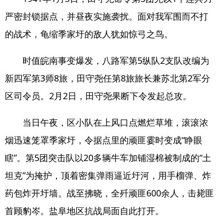
严密封锁据点，并昼夜实施袭扰。面对我军围而不打
的战术，龟缩季家圩的敌人犹如惊弓之鸟。
时值皖南事变爆发，八路军第5纵队2支队改编为
新四军第3师8旅，田守尧任第8旅旅长兼苏北第2军分
区司令员。2月2日，田守尧果断下令发起总攻。
当日午夜，区小队在上风口点燃烂草堆，滚滚浓
烟迅速笼罩季家圩，令据点里的顽匪霎时变成“睁眼
瞎”。第5团突击队以20多辆牛车加铺湿棉被制成的“土
坦克”为掩护，顶着密集弹雨逼近圩河，用手榴弹、炸
药包炸开圩墙。战至拂晓，全歼顽匪600余人，击毙匪
首顾豹岑。盐阜地区抗战局面自此打开。