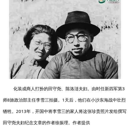
化装成商人打扮的田守尧、陈洛涟夫妇。由时任新四军第3
师8旅政治部主任李雪三拍摄。1天后，他们在小沙东海战中壮烈
牺牲。2013年，开国中将李雪三的家人将这张珍贵照片发给撰写
田守尧夫妇纪念文章的作者徐振理。作者提供