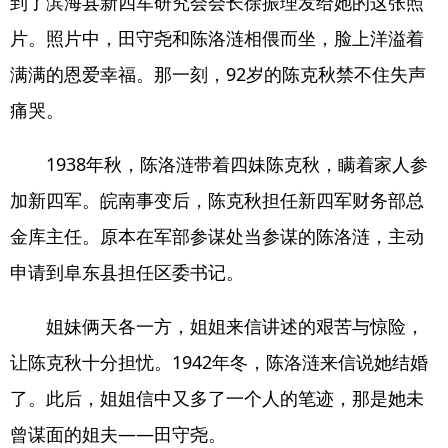
到了滨海县新四军研究会会长徐振理发给她的这张照
片。照片中，田守尧和陈洛涟相偎而坐，脸上洋溢着
满满的恩爱幸福。那一刻，92岁的陈克秋禁不住失声
痛哭。
1938年秋，陈洛涟带着四妹陈克秋，瞒着家人参
加新四军。皖南事变后，陈克秋担任新四军财务部总
金库主任。原本在军部参谋处当参谋的陈洛涟，主动
申请到阜东县担任区委书记。
姐妹俩天各一方，姐姐来信讲述的艰苦与惊险，
让陈克秋十分担忧。1942年冬，陈洛涟来信说她结婚
了。此后，姐姐信中又多了一个人的笔迹，那是她未
曾谋面的姐夫——田守尧。