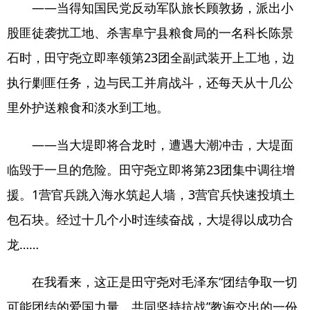
——当得知国民党反动军队旅长顾敦扬，派出小
股匪徒袭扰工地、杀害阜宁县粮食局的一名科长陈景
石时，田守尧立即率领第23团全副武装开上工地，边
执行剿匪任务，边与民工并肩战斗，还每天从十几公
里外护送粮食和淡水到工地。
——当大堤即将合龙时，遭遇大潮冲击，大堤面
临毁于一旦的危险。田守尧立即将第23团集中调往增
援。1营官兵跳入海水筑起人墙，3营官兵快速投填土
包石块。经过十几个小时连续奋战，大堤得以成功合
龙……
在我看来，这正是田守尧对毛泽东“团结争取一切
可能团结的爱国力量，共同坚持抗战”教诲交出的一份