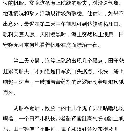
位的帆船。常跑这条海上航线的船夫，对沿途气象、
地理情况和敌人活动规律较为熟悉。他估计，如果不
出意外，最迟在第二天中午前就可到达赣榆柘汪口。
孰料天违人愿，天刚擦黑时，海上突然风止浪息，田
守尧无可奈何地看着帆船在海面漂泊一夜。
第二天凌晨，海岸上隐约出现几个黑点，田守尧
赶紧问船夫，才知道是日军岚山头据点。很快，海上
响起马达声，一艘插着膏药旗的巡逻艇朝着帆船疾驰
而来。
两船靠近后，敌艇上的十几个鬼子叽里咕噜地吆
喝着，一个日军小队长带着翻译官趾高气扬地跳上帆
船。田守尧使了个眼神，鬼子和汉奸还没来得及开