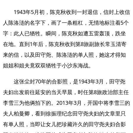
1943年5月初，陈克秋收到一封退信，信封上收信
人陈洛涟的名字下，画了一条粗杠，无情地标注着5个
字：此人已牺牲。瞬间，陈克秋如遭五雷轰顶，跌坐
在地。直到1年后，陈克秋收到第8旅副旅长常玉清寄
来的信，以及田守尧、陈洛涟的单人照，她这才得知
姐姐和姐夫竟双双牺牲于小沙东海战。
这张尘封70年的合影照，是1943年3月，田守尧
夫妇出发前往延安的当天早晨，时任第8旅政治部主任
李雪三为他俩拍下的。2013年3月，开国中将李雪三的
夫人柏曼卿，看到徐振理纪念田守尧夫妇的文章里只
有单人照，当即让女儿把珍藏许久的田守尧夫妇合影