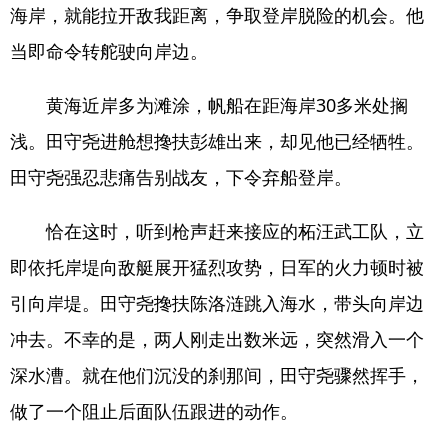
海岸，就能拉开敌我距离，争取登岸脱险的机会。他
当即命令转舵驶向岸边。
黄海近岸多为滩涂，帆船在距海岸30多米处搁
浅。田守尧进舱想搀扶彭雄出来，却见他已经牺牲。
田守尧强忍悲痛告别战友，下令弃船登岸。
恰在这时，听到枪声赶来接应的柘汪武工队，立
即依托岸堤向敌艇展开猛烈攻势，日军的火力顿时被
引向岸堤。田守尧搀扶陈洛涟跳入海水，带头向岸边
冲去。不幸的是，两人刚走出数米远，突然滑入一个
深水漕。就在他们沉没的刹那间，田守尧骤然挥手，
做了一个阻止后面队伍跟进的动作。