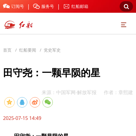
|
|



订阅号
服务号
红船邮箱

首页
/
红船要闻
/
党史军史
田守尧：一颗早陨的星
来源：中国军网-解放军报
作者：章熙建
2025-07
-15
14:49