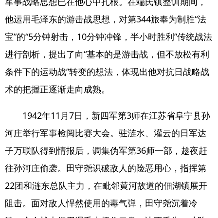
军事战略思想已在他心中扎根。在端氏镇整训期间，
他运用毛泽东的游击战思想，对第344旅奉为制胜“法
宝”的“5分钟射击，10分钟冲锋，半小时胜利”传统战法
进行剖析，提出了向“基本的是游击战，但不放松有利
条件下的运动战”转变的想法，体现出他对抗日战略战
术的把握正逐渐走向成熟。
1942年11月7日，新四军第3师在江苏省阜宁县孙
河庄举行军事检阅比赛大会。驻涟水、灌云的日军达
子万联队得到情报后，调集伪军第36师一部，趁夜赶
往孙河庄偷袭。田守尧识破敌人的险恶用心，指挥第
22团和涟东总队主力，在毗邻黄河故道的佃湖镇展开
阻击。面对敌人悍然使用的毒气弹，田守尧沉着冷