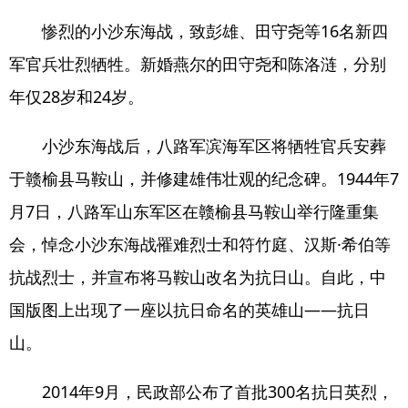
惨烈的小沙东海战，致彭雄、田守尧等16名新四
军官兵壮烈牺牲。新婚燕尔的田守尧和陈洛涟，分别
年仅28岁和24岁。
小沙东海战后，八路军滨海军区将牺牲官兵安葬
于赣榆县马鞍山，并修建雄伟壮观的纪念碑。1944年7
月7日，八路军山东军区在赣榆县马鞍山举行隆重集
会，悼念小沙东海战罹难烈士和符竹庭、汉斯·希伯等
抗战烈士，并宣布将马鞍山改名为抗日山。自此，中
国版图上出现了一座以抗日命名的英雄山——抗日
山。
2014年9月，民政部公布了首批300名抗日英烈，