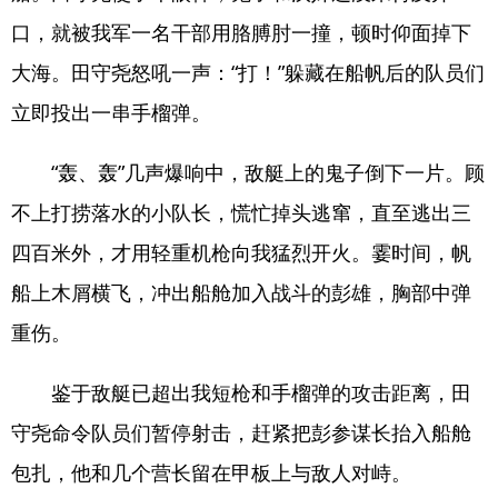
口，就被我军一名干部用胳膊肘一撞，顿时仰面掉下
大海。田守尧怒吼一声：“打！”躲藏在船帆后的队员们
立即投出一串手榴弹。
“轰、轰”几声爆响中，敌艇上的鬼子倒下一片。顾
不上打捞落水的小队长，慌忙掉头逃窜，直至逃出三
四百米外，才用轻重机枪向我猛烈开火。霎时间，帆
船上木屑横飞，冲出船舱加入战斗的彭雄，胸部中弹
重伤。
鉴于敌艇已超出我短枪和手榴弹的攻击距离，田
守尧命令队员们暂停射击，赶紧把彭参谋长抬入船舱
包扎，他和几个营长留在甲板上与敌人对峙。