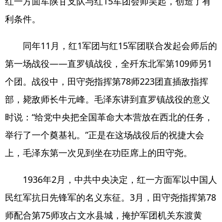
红一方面军陕甘支队与红15军团会师吴起，创造了有
利条件。
同年11月，红1军团与红15军团联合发起会师后的
第一场战役——直罗镇战役，全歼东北军第109师另1
个团。战役中，田守尧指挥第78师223团直插敌指挥
部，毙敌师长牛元峰。毛泽东讲到直罗镇战役的意义
时说：“给党中央把全国革命大本营放在西北的任务，
举行了一个奠基礼。”正是在这场战役后的祝捷大会
上，毛泽东第一次见到坐在功臣席上的田守尧。
1936年2月，中共中央决定，红一方面军以中国人
民红军抗日先锋军的名义东征。3月，田守尧指挥第78
师配合第75师攻占文水县城，掩护军团机关东渡黄