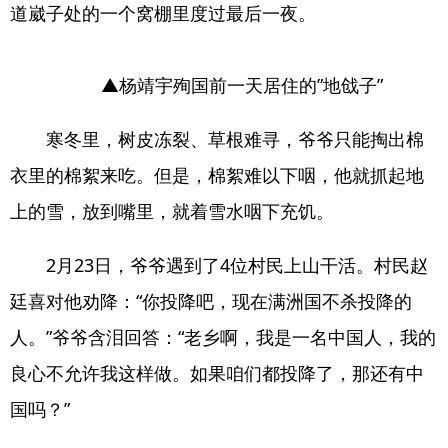
道崴子处的一个窝棚里度过最后一夜。
▲杨靖宇殉国前一天居住的”地戗子”
寒冬里，树皮冻裂、草根难寻，爷爷只能掏出棉
衣里的棉絮来吃。但是，棉絮难以下咽，他就抓起地
上的雪，放到嘴里，就着雪水咽下充饥。
2月23日，爷爷遇到了4位村民上山干活。村民赵
廷喜对他劝降：“你投降吧，现在满洲国不杀投降的
人。”爷爷含泪回答：“老乡啊，我是一名中国人，我的
良心不允许我这样做。如果咱们都投降了，那还有中
国吗？”