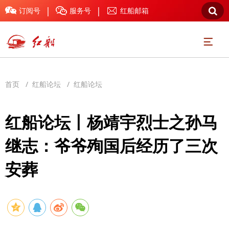
|
|



订阅号
服务号
红船邮箱

首页
/
红船论坛
/
红船论坛
红船论坛丨杨靖宇烈士之孙马
继志：爷爷殉国后经历了三次
安葬