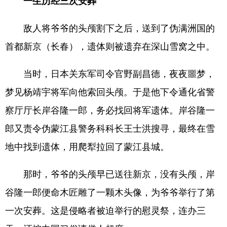
一生历经三次安葬
敌人将爷爷的头颅割下之后，送到了伪满洲国的
首都新京（长春），遗体则被遗弃在深山雪窝之中。
当时，日本关东军司令官野副昌德，夜夜噩梦，
梦见杨靖宇将军向他索回头颅。于是他下令通化省警
察厅厅长岸谷隆一郎，务必找回将军遗体。岸谷隆一
郎又责令伪蒙江县警务科科长王士洪搜寻，最终在雪
地中找到遗体，用爬犁拉回了蒙江县城。
那时，爷爷的头颅早已送往新京，没有头颅，岸
谷隆一郎便命木匠雕了一颗木头像，为爷爷举行了第
一次安葬。这是侵略者被迫举行的慰灵祭，连办三