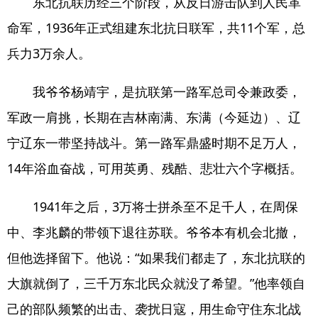
东北抗联历经三个阶段，从反日游击队到人民革
命军，1936年正式组建东北抗日联军，共11个军，总
兵力3万余人。
我爷爷杨靖宇，是抗联第一路军总司令兼政委，
军政一肩挑，长期在吉林南满、东满（今延边）、辽
宁辽东一带坚持战斗。第一路军鼎盛时期不足万人，
14年浴血奋战，可用英勇、残酷、悲壮六个字概括。
1941年之后，3万将士拼杀至不足千人，在周保
中、李兆麟的带领下退往苏联。爷爷本有机会北撤，
但他选择留下。他说：“如果我们都走了，东北抗联的
大旗就倒了，三千万东北民众就没了希望。”他率领自
己的部队频繁的出击、袭扰日寇，用生命守住东北战