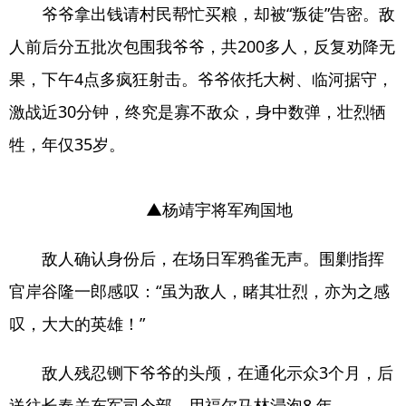
爷爷拿出钱请村民帮忙买粮，却被“叛徒”告密。敌
人前后分五批次包围我爷爷，共200多人，反复劝降无
果，下午4点多疯狂射击。爷爷依托大树、临河据守，
激战近30分钟，终究是寡不敌众，身中数弹，壮烈牺
牲，年仅35岁。
▲杨靖宇将军殉国地
敌人确认身份后，在场日军鸦雀无声。围剿指挥
官岸谷隆一郎感叹：“虽为敌人，睹其壮烈，亦为之感
叹，大大的英雄！”
敌人残忍铡下爷爷的头颅，在通化示众3个月，后
送往长春关东军司令部，用福尔马林浸泡8 年。