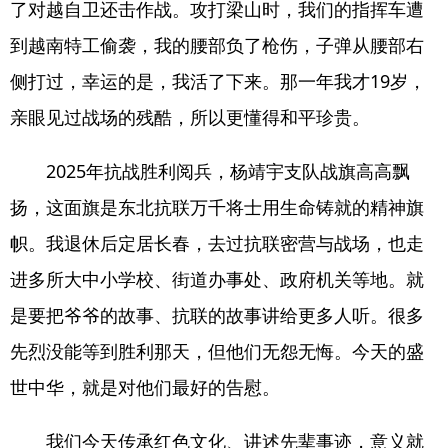
了对越自卫还击作战。攻打梁山时，我们的指挥车遭
到越南特工偷袭，我的腰部负了枪伤，子弹从腰部右
侧打过，幸运的是，我活了下来。那一年我才19岁，
亲眼见过战场的残酷，所以更懂得和平珍贵。
2025年抗战胜利阅兵，杨靖宇支队战旗高高飘
扬，这面旗是东北抗联万千将士用生命铸就的精神旗
帜。我退休后定居长春，去过抗联密营与战场，也走
进多所大中小学校、街道办事处、政府机关等地。就
是要把爷爷的故事、抗联的故事讲给更多人听。很多
先烈没能等到胜利那天，但他们无怨无悔。今天的盛
世中华，就是对他们最好的告慰。
我们今天传承红色文化、讲述先辈事迹，意义就