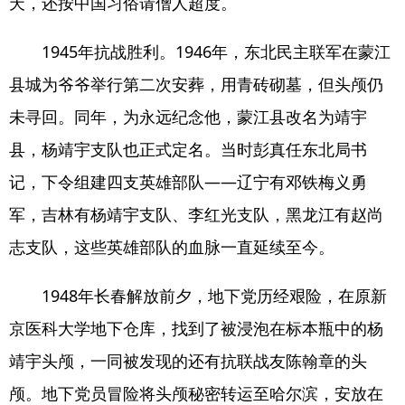
天，还按中国习俗请僧人超度。
1945年抗战胜利。1946年，东北民主联军在蒙江
县城为爷爷举行第二次安葬，用青砖砌墓，但头颅仍
未寻回。同年，为永远纪念他，蒙江县改名为靖宇
县，杨靖宇支队也正式定名。当时彭真任东北局书
记，下令组建四支英雄部队——辽宁有邓铁梅义勇
军，吉林有杨靖宇支队、李红光支队，黑龙江有赵尚
志支队，这些英雄部队的血脉一直延续至今。
1948年长春解放前夕，地下党历经艰险，在原新
京医科大学地下仓库，找到了被浸泡在标本瓶中的杨
靖宇头颅，一同被发现的还有抗联战友陈翰章的头
颅。地下党员冒险将头颅秘密转运至哈尔滨，安放在