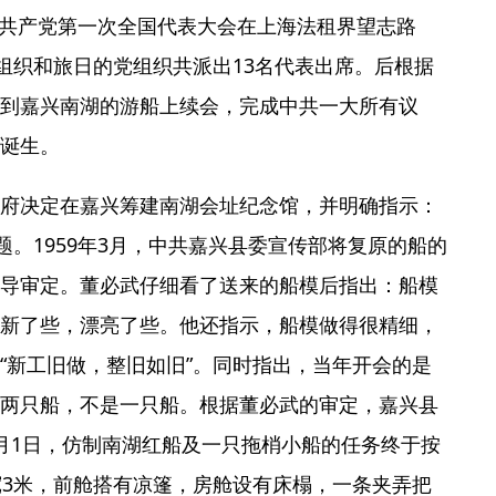
中国共产党第一次全国代表大会在上海法租界望志路
党组织和旅日的党组织共派出13名代表出席。后根据
到嘉兴南湖的游船上续会，完成中共一大所有议
诞生。
府决定在嘉兴筹建南湖会址纪念馆，并明确指示：
题。1959年3月，中共嘉兴县委宣传部将复原的船的
导审定。董必武仔细看了送来的船模后指出：船模
新了些，漂亮了些。他还指示，船模做得很精细，
“新工旧做，整旧如旧”。同时指出，当年开会的是
两只船，不是一只船。根据董必武的审定，嘉兴县
月1日，仿制南湖红船及一只拖梢小船的任务终于按
宽3米，前舱搭有凉篷，房舱设有床榻，一条夹弄把