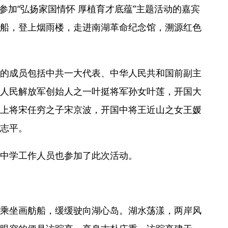
无扰督查”、创新“督帮结
在战火淬炼中学会打胜仗
午，参加“弘扬家国情怀 厚植育才底蕴”主题活动的嘉宾
负—— 加强督导不能只
船，登上烟雨楼，走进南湖革命纪念馆，溯源红色
态新观察·为基层减负赋
的成员包括中共一大代表、中华人民共和国前副主
人民解放军创始人之一叶挺将军孙女叶莲，开国大
上将宋任穷之子宋京波，开国中将王近山之女王媛
志平。
中学工作人员也参加了此次活动。
乘坐画舫船，缓缓驶向湖心岛。湖水荡漾，两岸风