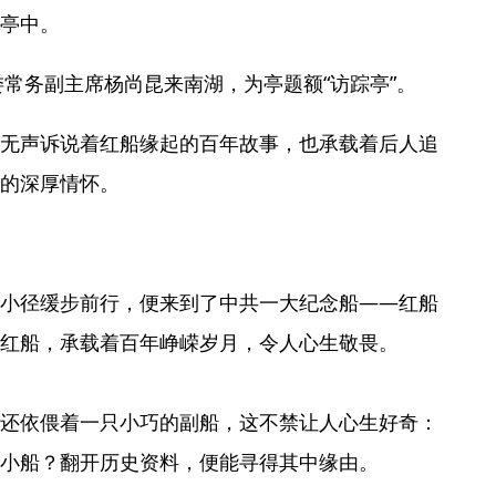
亭中。
委常务副主席杨尚昆来南湖，为亭题额“访踪亭”。
无声诉说着红船缘起的百年故事，也承载着后人追
的深厚情怀。
小径缓步前行，便来到了中共一大纪念船——红船
红船，承载着百年峥嵘岁月，令人心生敬畏。
还依偎着一只小巧的副船，这不禁让人心生好奇：
小船？翻开历史资料，便能寻得其中缘由。