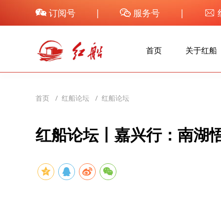
订阅号
|
服务号
|



首页
关于红船
首页
/
红船论坛
/
红船论坛
红船论坛丨嘉兴行：南湖