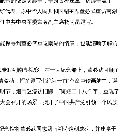
眼帘的便是访踪亭，亭身古朴庄重。访踪亭建于
一大”代表、原中华人民共和国副主席董必武重访南湖
任中共中央军委常务副主席杨尚昆题写。
能探寻到董必武重返南湖的情景，也能清晰了解访
董必武专程到南湖视察，在一大纪念船上，董必武回顾了
心情激动，挥笔题写七绝诗一首“革命声传画舫中，诞
明节，烟雨迷濛访旧踪。”短短二十八个字，重现了
大会召开的场景，揭开了中国共产党引领一个民族
革命纪念馆将董必武同志题南湖诗镌刻成碑，并建亭于