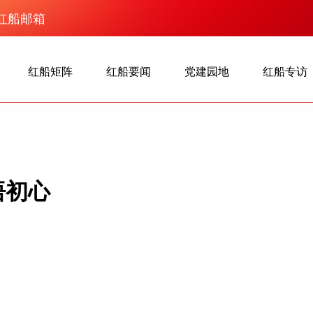
红船邮箱
红船矩阵
红船要闻
党建园地
红船专访
悟初心