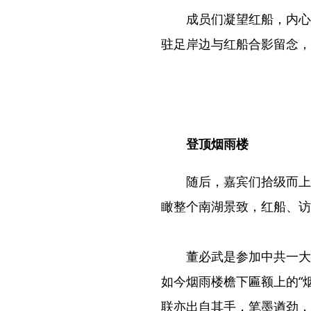
成员们凝望红船，内心
驻足岸边与红船合影留念，
登顶烟雨楼
随后，嘉宾们拾级而上
瞰整个南湖景致，红船、访
董必武是参加中共一大
如今烟雨楼檐下匾额上的“烟
联亦出自其手，笔墨遒劲，