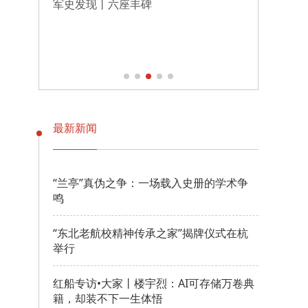
军史发现丨六座丰碑
伟大征
转折
最新新闻
“兰亭”真伪之争：一场载入史册的学术争
鸣
“东北老航校精神传承之家”揭牌仪式在杭
举行
红船专访•大家丨楼宇烈：AI可存储万卷典
籍，却装不下一生体悟