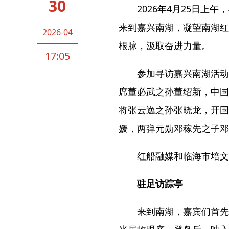
30
军史瞬间丨人民空军从这里起飞
湖南郴州落实“
2026年4月25日上
合”，为基层减
来到嘉兴南湖，凝望南湖红
2026-04
督不导（干部状
根脉，汲取奋进力量。
能）
17:05
参加寻访嘉兴南湖活动
席董必武之孙董绍新，中国
将张云逸之孙张晓龙，开国
媛，两弹元勋邓稼先之子邓
红船融媒和临海市培文
驻足访踪亭
来到南湖，嘉宾们首先