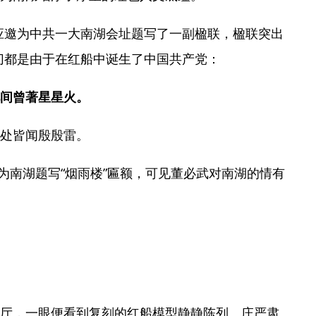
必武应邀为中共一大南湖会址题写了一副楹联，楹联突出
一切都是由于在红船中诞生了中国共产党：
间曾著星星火。
处皆闻殷殷雷。
又为南湖题写“烟雨楼”匾额，可见董必武对南湖的情有
厅，一眼便看到复刻的红船模型静静陈列、庄严肃