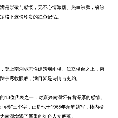
满是崇敬与感慨，无不心情激荡、热血沸腾，纷纷
定格下这份珍贵的红色记忆。
，登上南湖标志性建筑烟雨楼。伫立楼台之上，俯
踪亭尽收眼底，满目皆是诗情与史韵。
的13位代表之一，对嘉兴南湖怀有着深厚的感情。
雨楼”三个字，正是他于1965年亲笔题写，楼内楹
为南湖增添了厚重的红色人文底蕴。