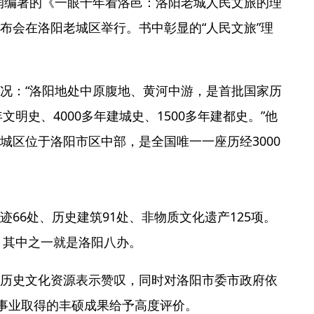
赵德润编著的《一眼千年看洛邑：洛阳老城人民文旅的理
布会在洛阳老城区举行。书中彰显的“人民文旅”理
况：“洛阳地处中原腹地、黄河中游，是首批国家历
文明史、4000多年建城史、1500多年建都史。”他
城区位于洛阳市区中部，是全国唯一一座历经3000
迹66处、历史建筑91处、非物质文化遗产125项。
，其中之一就是洛阳八办。
历史文化资源表示赞叹，同时对洛阳市委市政府依
”事业取得的丰硕成果给予高度评价。