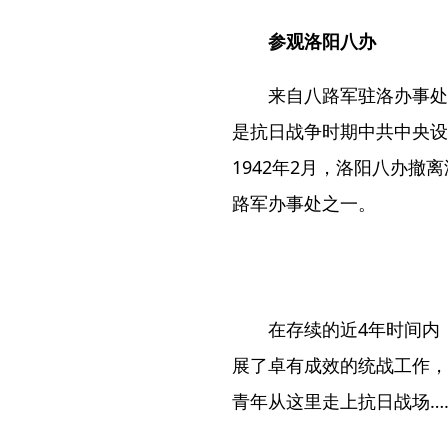
参观洛阳八办
来自八路军驻洛办事处
是抗日战争时期中共中央设
1942年2月，洛阳八办
路军办事处之一。
在存续的近4年时间内
展了卓有成效的统战工作，
青年从这里走上抗日战场…