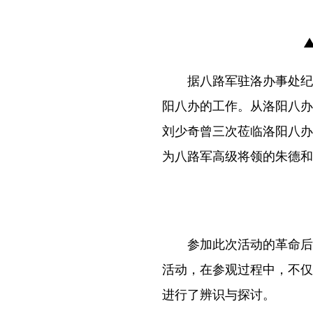
据八路军驻洛办事处纪
阳八办的工作。从洛阳八办
刘少奇曾三次莅临洛阳八办
为八路军高级将领的朱德和
参加此次活动的革命后
活动，在参观过程中，不仅
进行了辨识与探讨。