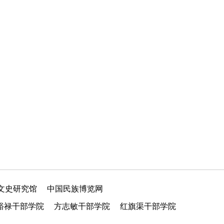
文史研究馆
中国民族博览网
裕禄干部学院
方志敏干部学院
红旗渠干部学院