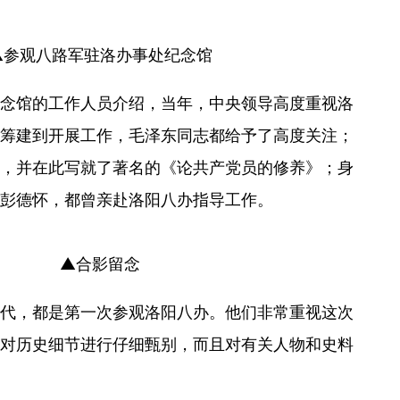
▲参观八路军驻洛办事处纪念馆
念馆的工作人员介绍，当年，中央领导高度重视洛
筹建到开展工作，毛泽东同志都给予了高度关注；
，并在此写就了著名的《论共产党员的修养》；身
彭德怀，都曾亲赴洛阳八办指导工作。
▲合影留念
代，都是第一次参观洛阳八办。他们非常重视这次
对历史细节进行仔细甄别，而且对有关人物和史料