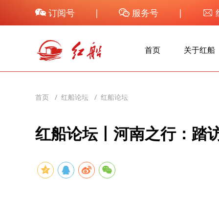
订阅号
|
服务号
|



首页
关于红船
首页
/
红船论坛
/
红船论坛
红船论坛丨河南之行：踏访