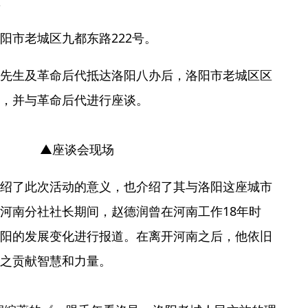
阳市老城区九都东路222号。
先生及革命后代抵达洛阳八办后，洛阳市老城区区
，并与革命后代进行座谈。
▲座谈会现场
绍了此次活动的意义，也介绍了其与洛阳这座城市
河南分社社长期间，赵德润曾在河南工作18年时
阳的发展变化进行报道。在离开河南之后，他依旧
之贡献智慧和力量。