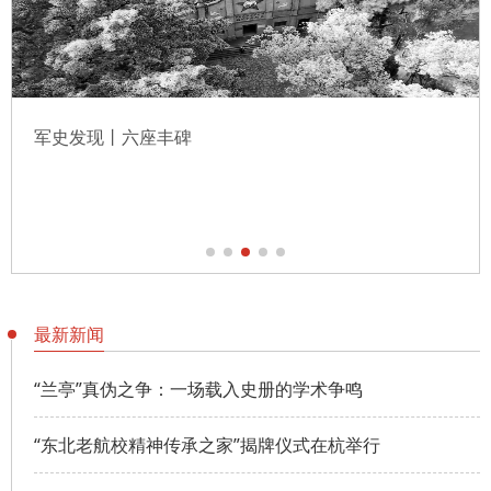
军史发现丨六座丰碑
最新新闻
“兰亭”真伪之争：一场载入史册的学术争鸣
“东北老航校精神传承之家”揭牌仪式在杭举行