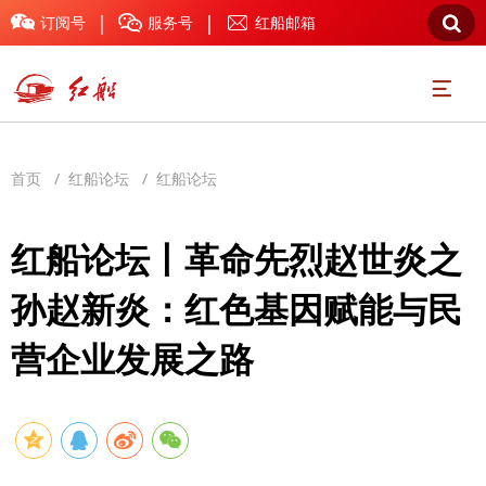
|
|



订阅号
服务号
红船邮箱

首页
/
红船论坛
/
红船论坛
红船论坛丨革命先烈赵世炎之
孙赵新炎：红色基因赋能与民
营企业发展之路