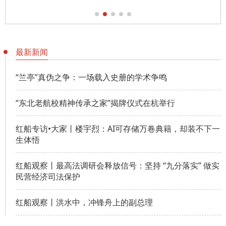
最新新闻
“兰亭”真伪之争：一场载入史册的学术争鸣
“东北老航校精神传承之家”揭牌仪式在杭举行
红船专访•大家丨楼宇烈：AI可存储万卷典籍，却装不下一
生体悟
红船观察丨最高法调研会释放信号：坚持 “九分落实” 做实
民营经济司法保护
红船观察丨洪水中，冲锋舟上的副总理