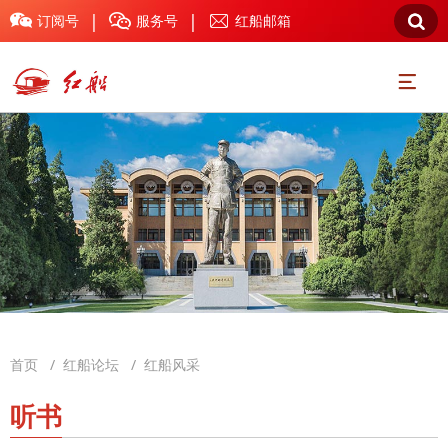
|
|



订阅号
服务号
红船邮箱

首页
/
红船论坛
/
红船风采
听书