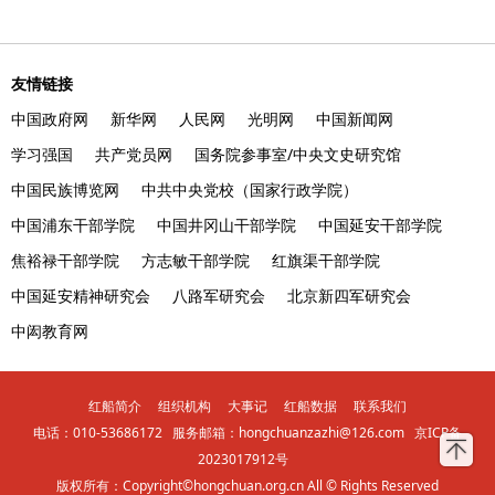
友情链接
中国政府网
新华网
人民网
光明网
中国新闻网
学习强国
共产党员网
国务院参事室/中央文史研究馆
中国民族博览网
中共中央党校（国家行政学院）
中国浦东干部学院
中国井冈山干部学院
中国延安干部学院
焦裕禄干部学院
方志敏干部学院
红旗渠干部学院
中国延安精神研究会
八路军研究会
北京新四军研究会
中闳教育网
红船简介
组织机构
大事记
红船数据
联系我们
电话：
010-53686172
服务邮箱：
hongchuanzazhi@126.com
京ICP备

2023017912号
版权所有：Copyright©hongchuan.org.cn All © Rights Reserved